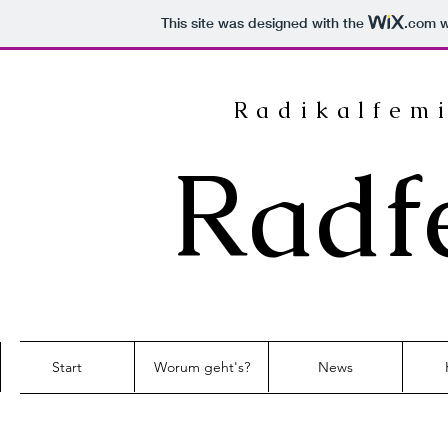
This site was designed with the
.com
w
Radikalfemi
Radf
Start
Worum geht's?
News