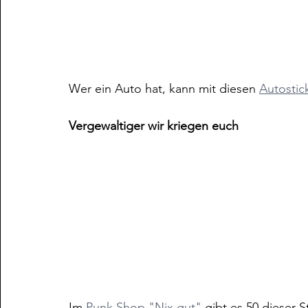
Wer ein Auto hat, kann mit diesen 
Autostic
Vergewaltiger wir kriegen euch
Im 
Punk Shop "Nix gut"
 gibt es 50 dieser St